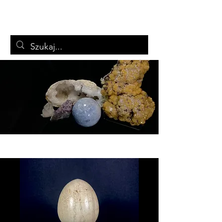
ARTSTON
Biżuteria i minerały
Koszyk