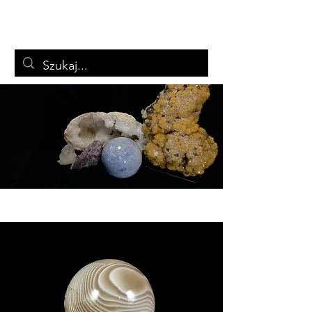
ARTSTON
Biżuteria i minerały
Koszyk