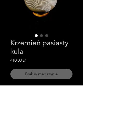
Krzemień pasiasty
kula
Cena
410,00 zł
Brak w magazynie
Waga: 1.37kg
Wymiary: średnica - 10cm
Obserwuj nas!
Skontaktuj się z nami!