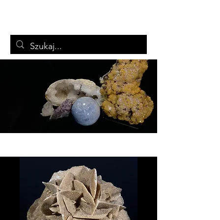
ARTSTON
Biżuteria i minerały
Koszyk