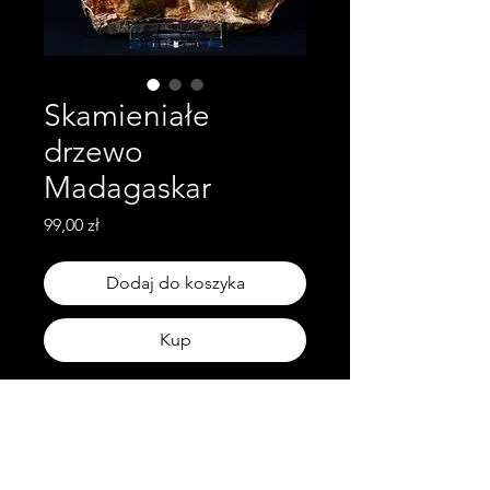
Skamieniałe
drzewo
Madagaskar
Cena
99,00 zł
Dodaj do koszyka
Kup
Waga: 0.22kg
Wymiary: 10cm x 9cm x 1cm