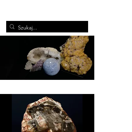
ARTSTON
Biżuteria i minerały
Koszyk