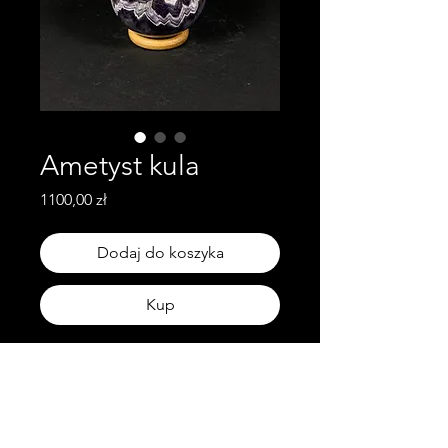
Ametyst kula
Cena
1100,00 zł
Dodaj do koszyka
Kup
waga: 0.75kg
wymiary: średnica - 8.1cm