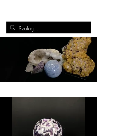
ARTSTON
Biżuteria i minerały
Koszyk