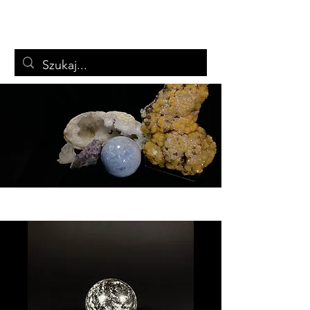
ARTSTON
Biżuteria i minerały
Koszyk