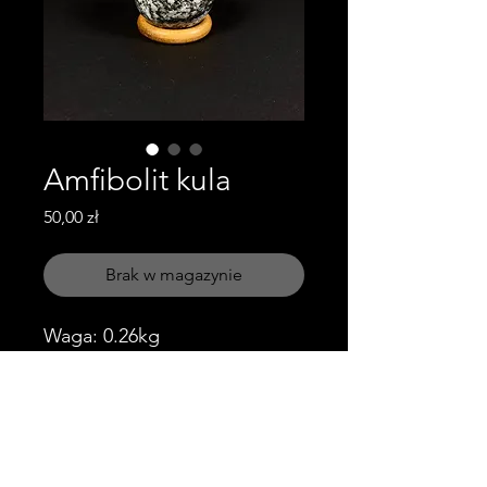
Amfibolit kula
Cena
50,00 zł
Brak w magazynie
Waga: 0.26kg
Wymiary: średnica - 5.7cm
Lokalizacja: Piława Górna
Obserwuj nas!
Skontaktuj się z nami!