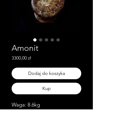
Amonit
Cena
3300,00 zł
Dodaj do koszyka
Kup
Waga: 8.6kg
Wymiary: 24cm x 31cm x
14cm
Lokalizacja: Madagaskar