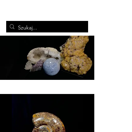
ARTSTON
Biżuteria i minerały
Koszyk