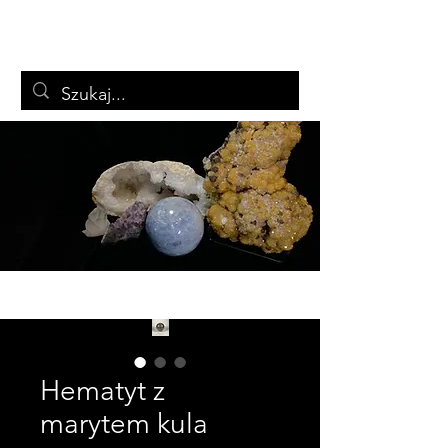
ARTSTON
Biżuteria i minerały
Koszyk
Hematyt z
marytem kula