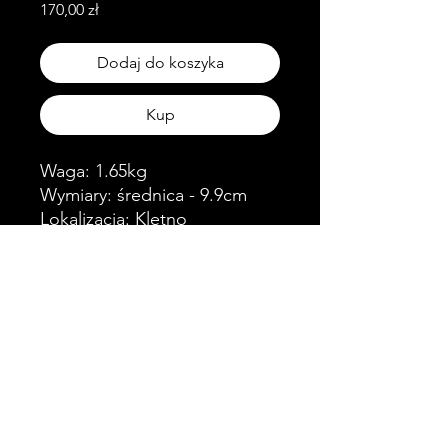
Cena
170,00 zł
Dodaj do koszyka
Kup
Waga: 1.65kg
Wymiary: średnica - 9.9cm
Lokalizacja: Kletno
Obserwuj nas!
Skontaktuj się z nami!
©2024 wykonanie Artston. Stworzono przy pomocy
Wix.com