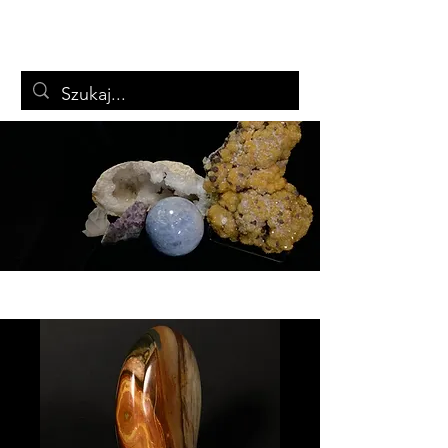
ARTSTON
Biżuteria i minerały
Koszyk