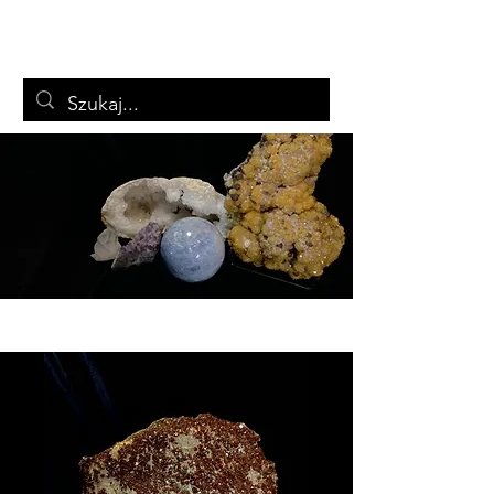
ARTSTON
Biżuteria i minerały
Koszyk