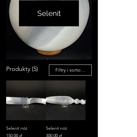
Selenit
Produkty (5)
Filtry i sortowanie
Selenit nóż
Selenit nóż
Cena
Cena
150,00 zł
300,00 zł