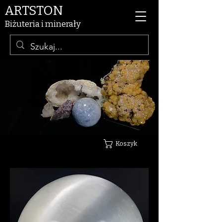
ARTSTON
Biżuteria i minerały
Koszyk