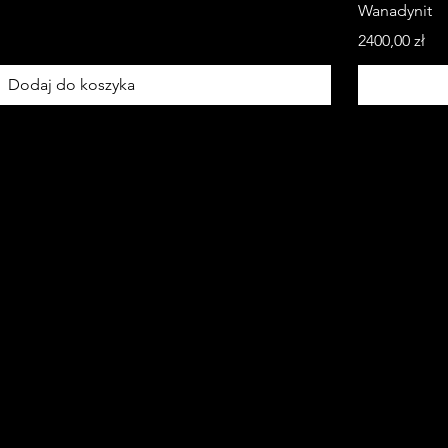
Wanadynit
Cena
2400,00 zł
Dodaj do koszyka