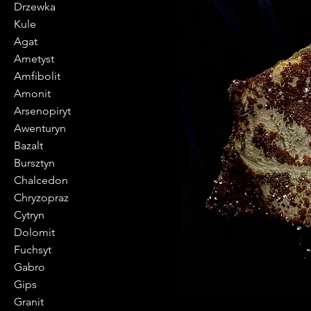
Drzewka
Kule
Agat
Ametyst
Amfibolit
Amonit
Arsenopiryt
Awenturyn
Bazalt
Bursztyn
Chalcedon
Chryzopraz
Cytryn
Dolomit
Fuchsyt
Gabro
Gips
Granit