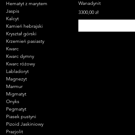
Wanadynit
Hematyt z marytem
Jaspis
Cena
3300,00 zł
Kalcyt
Kamień hebrajski
Kryształ górski
Krzemień pasiasty
Kwarc
Kwarc dymny
Kwarc różowy
Labladoryt
Magnezyt
Marmur
Migmatyt
Onyks
Pegmatyt
Piasek pustyni
Pizoid Jaskiniowy
Prazjolit