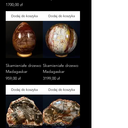
Cena
1700,00 zł
Dodaj do koszyka
Dodaj do koszyka
Skamieniałe drzewo
Skamieniałe drzewo
Madagaskar
Madagaskar
Cena
Cena
959,00 zł
3199,00 zł
Dodaj do koszyka
Dodaj do koszyka